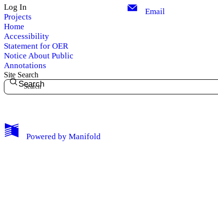
Log In
Email
Projects
Home
Accessibility
Statement for OER
Notice About Public
Annotations
Site Search
Search
My Notes + Comments
Powered by
Manifold
Edit Profile
Notifications
Privacy